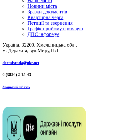
Наше місто
Новини міста
Зразки документів
Квартирна черга
Петиції та звернення
Графік прийому громадян
ДПС інформує
Україна, 32200, Хмельницька обл.,
м. Деражня, вул.Миру,11/1
dermisrada@ukr.net
0 (3856) 2-15-43
Зворотній зв’язок