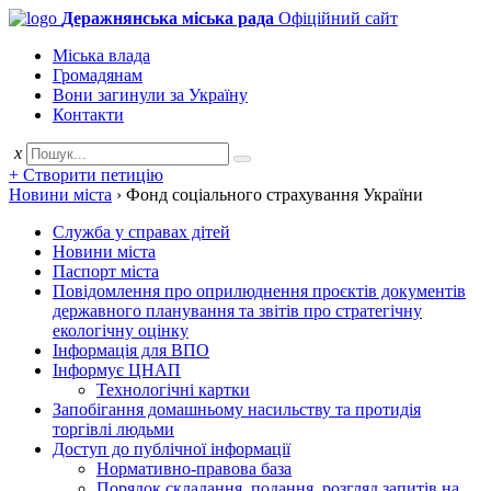
Деражнянська міська рада
Офіційний сайт
Міська влада
Громадянам
Вони загинули за Україну
Контакти
x
+ Створити петицію
Новини міста
›
Фонд соціального страхування України
Служба у справах дітей
Новини міста
Паспорт міста
Повідомлення про оприлюднення проєктів документів
державного планування та звітів про стратегічну
екологічну оцінку
Інформація для ВПО
Інформує ЦНАП
Технологічні картки
Запобігання домашньому насильству та протидія
торгівлі людьми
Доступ до публічної інформації
Нормативно-правова база
Порядок складання, подання, розгляд запитів на