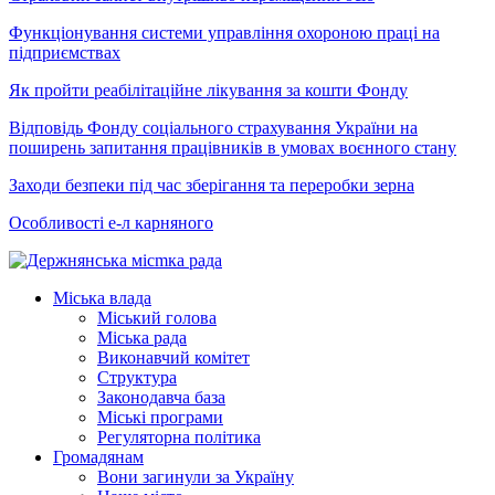
Функціонування системи управління охороною праці на
підприємствах
Як пройти реабілітаційне лікування за кошти Фонду
Відповідь Фонду соціального страхування України на
поширень запитання працівників в умовах воєнного стану
Заходи безпеки під час зберігання та переробки зерна
Особливості е-л карняного
Міська влада
Міський голова
Міська рада
Виконавчий комітет
Структура
Законодавча база
Міські програми
Регуляторна політика
Громадянам
Вони загинули за Україну