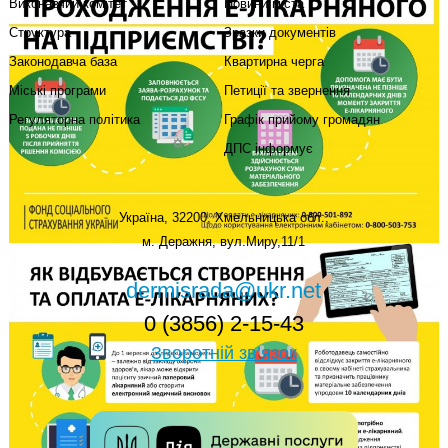
Виконавчий комітет
Новини міста
Структура
Зразки документів
Законодавча база
Квартирна черга
Міські програми
Петиції та звернення
Регуляторна політика
Графік прийому громадян
ДПС інформує
Україна, 32200, Хмельницька обл.,
м. Деражня, вул.Миру,11/1
dermisrada@ukr.net
0 (3856) 2-15-43
Зворотній зв’язок