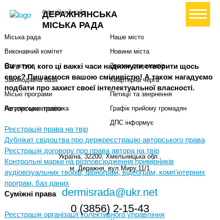
Міська влада
Громадянам
+ Створити петицію
Офіційний сайт
ДЕРАЖНЯНСЬКА
Міський голова
Вони загинули за Україну
МІСЬКА РАДА
Міська рада
Наше місто
Виконавчий комітет
Новини міста
Ви з тих, кого ці важкі часи надихнули створити щось
Структура
Зразки документів
своє? Пишаємося вашою сміливістю! А також нагадуємо
Законодавча база
Квартирна черга
подбати про захист своєї інтелектуальної власності.
Міські програми
Петиції та звернення
Авторське право
Регуляторна політика
Графік прийому громадян
ДПС інформує
Реєстрація права на твір
Дублікат свідоцтва про держреєстрацію авторського права
Реєстрація договору про права автора на твір
Україна, 32200, Хмельницька обл.,
Контрольні марки на розповсюдження примірників
м. Деражня, вул.Миру,11/1
аудіовізуальних творів, фонограм, відеограм, комп’ютерних
програм, баз даних
dermisrada@ukr.net
Суміжні права
0 (3856) 2-15-43
Реєстрація організації колективного управління