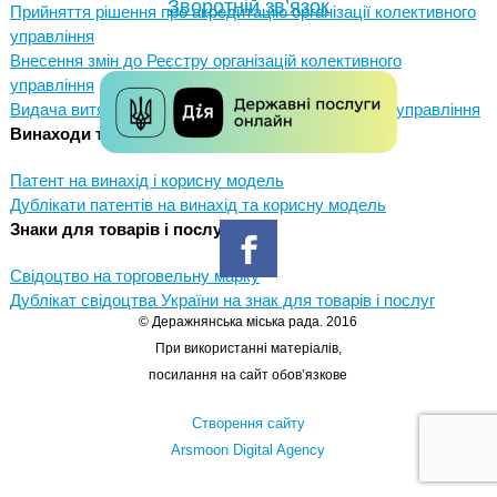
Зворотній зв’язок
Прийняття рішення про акредитацію організації колективного
управління
Внесення змін до Реєстру організацій колективного
управління
Видача витягу з Реєстру організацій колективного управління
Винаходи та корисні моделі
Патент на винахід і корисну модель
Дублікати патентів на винахід та корисну модель
Знаки для товарів і послуг
Свідоцтво на торговельну марку
Дублікат свідоцтва України на знак для товарів і послуг
© Деражнянська міська рада. 2016
При використанні матеріалів,
посилання на сайт обов’язкове
Створення сайту
Arsmoon Digital Agency