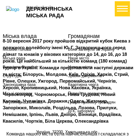
+ Створити петицію
Офіційний сайт
ДЕРАЖНЯНСЬКА
МІСЬКА РАДА
Міська влада
Громадянам
8-10 вересня 2017 року пройшов відкритий кубок Києва з
пляжного волейболу імені Ю. Г. Затворницького серед
Міський голова
Вони загинули за Україну
дівчат та юнаків у вікових категоріях до 14, до 16, до 18
Міська рада
Наше місто
років. Це найбільший за кількістю команд (180 команд)
Виконавчий комітет
Новини міста
турнір в Україні. Команди представляли наступні держави
та міста: Білорусь, Молдова, Київ, Оріхів, Харків, Стрий,
Структура
Зразки документів
Рівне, Олешки, Ужгород, Первомайський, Чернігів,
Законодавча база
Квартирна черга
Херсон, Кропивницький, Нова Каховка, Українка,
Міські програми
Петиції та звернення
Червоноград, Чорноморськ, Нива Трудова, Новий
Калинів, Чулаківка, Деражня, Одеса, Житомир,
Регуляторна політика
Графік прийому громадян
Запоріжжя, Миколаїв, Роздільна, Лозова, Прилуки,
ДПС інформує
Немішаєве, Ірпінь, Львів, Дніпро, Вінниця, Врадіївка,
Квасилів, Чортків, Біла Церква, Олександрівка
Україна, 32200, Хмельницька обл.,
Команда нашого міста була найчисельніша і складалася з