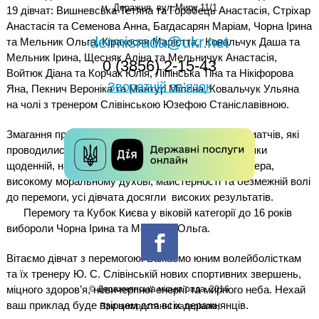
м. Деражня, вул.Миру,11/1
19 дівчат: Вишневська Тетяна та Горобець Анастасія, Стріхар
Анастасія та Семенова Анна, Багдасарян Маріам, Чорна Ірина
dermisrada@ukr.net
та Мельник Ольга, Кіракосян Марієтта, Ковальчук Даша та
Мельник Ірина, Щесняк Аліна та Мельничук Анастасія,
0 (3856) 2-15-43
Войтюк Діана та Корчак Юлія, Ліпінська Тіна та Нікіфорова
Зворотній зв’язок
Яна, Пекнич Вероніка та Мантур Мілєна, Ковальчук Ульяна
на чолі з тренером Слівінською Юзефою Станіславівною.
Змагання пройшли на високому рівні. Зіграно 346 матчів, які
проводились одночасно на 12 майданчиках. Завдяки
щоденній, наполегливій праці спортсменок та тренера,
високому моральному духові, майстерності та безмежній волі
до перемоги, усі дівчата досягли високих результатів.
Перемогу та Кубок Києва у віковій категорії до 16 років
вибороли Чорна Ірина та Мельник Ольга.
Вітаємо дівчат з перемогою. Бажаємо юним волейболісткам
та їх тренеру Ю. С. Слівінській нових спортивних звершень,
міцного здоров’я, невичерпної енергії та мирного неба. Нехай
© Деражнянська міська рада. 2016
ваш приклад буде взірцем для всіх деражнянців.
При використанні матеріалів,