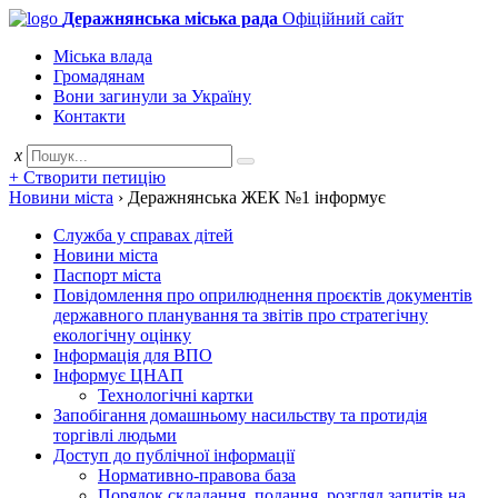
Деражнянська міська рада
Офіційний сайт
Міська влада
Громадянам
Вони загинули за Україну
Контакти
x
+ Створити петицію
Новини міста
›
Деражнянська ЖЕК №1 інформує
Служба у справах дітей
Новини міста
Паспорт міста
Повідомлення про оприлюднення проєктів документів
державного планування та звітів про стратегічну
екологічну оцінку
Інформація для ВПО
Інформує ЦНАП
Технологічні картки
Запобігання домашньому насильству та протидія
торгівлі людьми
Доступ до публічної інформації
Нормативно-правова база
Порядок складання, подання, розгляд запитів на