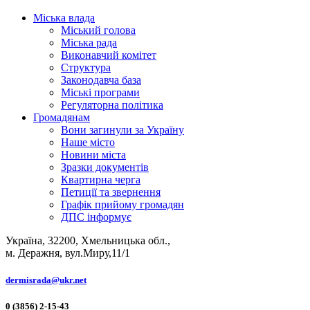
Міська влада
Міський голова
Міська рада
Виконавчий комітет
Структура
Законодавча база
Міські програми
Регуляторна політика
Громадянам
Вони загинули за Україну
Наше місто
Новини міста
Зразки документів
Квартирна черга
Петиції та звернення
Графік прийому громадян
ДПС інформує
Україна, 32200, Хмельницька обл.,
м. Деражня, вул.Миру,11/1
dermisrada@ukr.net
0 (3856) 2-15-43