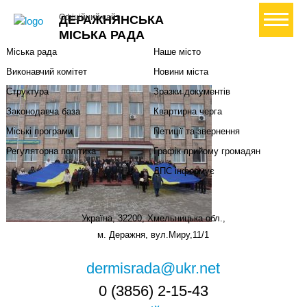
Міська влада
Громадянам
+ Створити петицію
Офіційний сайт
ДЕРАЖНЯНСЬКА
Міський голова
Вони загинули за Україну
МІСЬКА РАДА
Міська рада
Наше місто
Виконавчий комітет
Новини міста
Структура
Зразки документів
Законодавча база
Квартирна черга
Міські програми
Петиції та звернення
Регуляторна політика
Графік прийому громадян
ДПС інформує
Україна, 32200, Хмельницька обл.,
м. Деражня, вул.Миру,11/1
dermisrada@ukr.net
0 (3856) 2-15-43