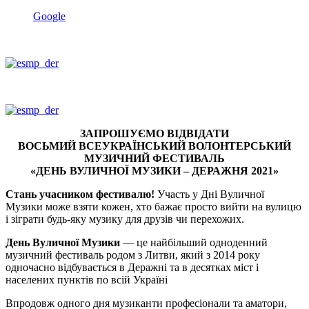
Google
ЗАПРОШУЄМО
ВІДВІДАТИ
ВОСЬМИЙ
ВСЕУКРАЇНСЬКИЙ
ВОЛОНТЕРСЬКИЙ
МУЗИЧНИЙ
ФЕСТИВАЛЬ
«
ДЕНЬ
ВУЛИЧНОЇ
МУЗИКИ
–
ДЕРАЖНЯ
2021»
Стань
учасником
фестивалю
!
Участь у Дні Вуличної
Музики може взяти кожен, хто бажає просто вийти на вулицю
і зіграти будь-яку музику для друзів чи перехожих.
День Вуличної Музики
— це найбільший одноденний
музичний фестиваль родом з Литви, який з 2014 року
одночасно відбувається в Деражні та в десятках міст і
населених пунктів по всій Україні
Впродовж одного дня музиканти професіонали та аматори,