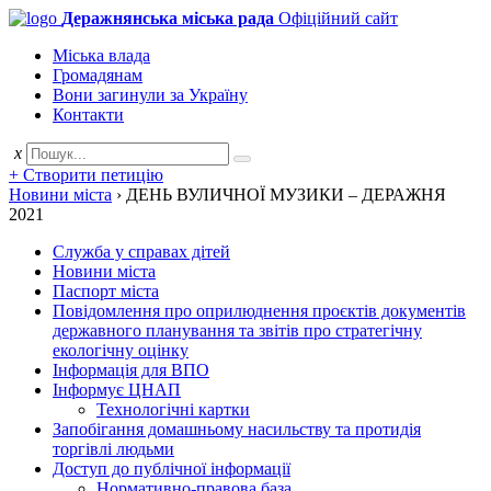
Деражнянська міська рада
Офіційний сайт
Міська влада
Громадянам
Вони загинули за Україну
Контакти
x
+ Створити петицію
Новини міста
›
ДЕНЬ ВУЛИЧНОЇ МУЗИКИ – ДЕРАЖНЯ
2021
Служба у справах дітей
Новини міста
Паспорт міста
Повідомлення про оприлюднення проєктів документів
державного планування та звітів про стратегічну
екологічну оцінку
Інформація для ВПО
Інформує ЦНАП
Технологічні картки
Запобігання домашньому насильству та протидія
торгівлі людьми
Доступ до публічної інформації
Нормативно-правова база