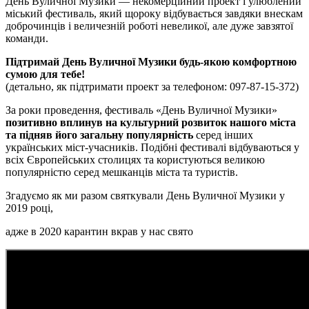
День Вуличної Музики — некомерційний проект і улюблений
міський фестиваль, який щороку відбувається завдяки внескам
доброчинців і величезній роботі невеликої, але дуже завзятої
команди.
Підтримай День Вуличної Музики будь-якою комфортною
сумою для тебе!
(детально, як підтримати проект за телефоном: 097-87-15-372)
За роки проведення, фестиваль «День Вуличної Музики»
позитивно вплинув на культурний розвиток нашого міста
та підняв його загальну популярність
серед інших
українських міст-учасників. Подібні фестивалі відбуваються у
всіх Європейських столицях та користуються великою
популярністю серед мешканців міста та туристів.
Згадуємо як ми разом святкували День Вуличної Музики у
2019 році,
адже в 2020 карантин вкрав у нас свято