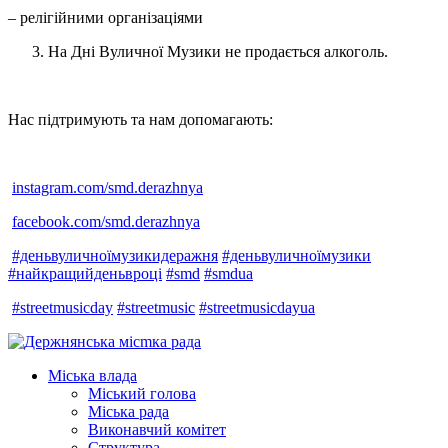
– релігійними організаціями
На Дні Вуличної Музики не продається алкоголь.
Нас підтримують та нам допомагають:
instagram.com/smd.derazhnya
facebook.com/smd.derazhnya
#деньвуличноїмузикидеражня
#деньвуличноїмузики
#найкращийденьвроці
#smd
#smdua
#streetmusicday
#streetmusic
#streetmusicdayua
Міська влада
Міський голова
Міська рада
Виконавчий комітет
Структура