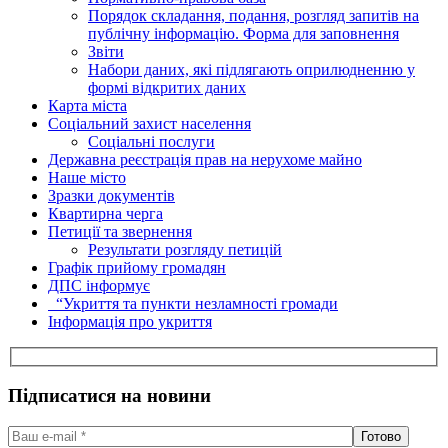
Порядок складання, подання, розгляд запитів на
публічну інформацію. Форма для заповнення
Звіти
Набори даних, які підлягають оприлюдненню у
формі відкритих даних
Карта міста
Соціальний захист населення
Соціальні послуги
Державна реєстрація прав на нерухоме майно
Наше місто
Зразки документів
Квартирна черга
Петиції та звернення
Результати розгляду петицій
Графік прийому громадян
ДПС інформує
“Укриття та пункти незламності громади
Інформація про укриття
Підписатися на новини