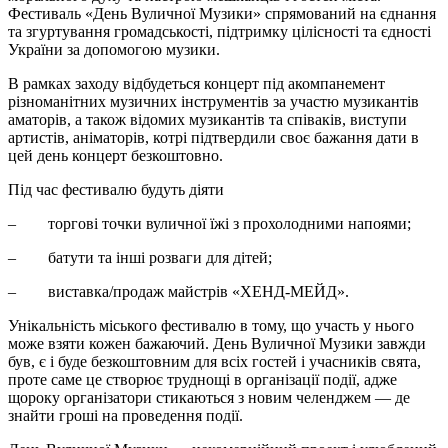
Фестиваль «День Вуличної Музики» спрямований на єднання
та згуртування громадськості, підтримку цілісності та єдності
України за допомогою музики.
В рамках заходу відбудеться концерт під акомпанемент
різноманітних музичних інструментів за участю музикантів
аматорів, а також відомих музикантів та співаків, виступи
артистів, аніматорів, котрі підтвердили своє бажання дати в
цей день концерт безкоштовно.
Під час фестивалю будуть діяти
– торгові точки вуличної їжі з прохолодними напоями;
– батути та інші розваги для дітей;
– виставка/продаж майстрів «ХЕНД-МЕЙД».
Унікальність міського фестивалю в тому, що участь у нього
може взяти кожен бажаючий. День Вуличної Музики завжди
був, є і буде безкоштовним для всіх гостей і учасників свята,
проте саме це створює труднощі в організації події, адже
щороку організатори стикаються з новим челенджем — де
знайти гроші на проведення події.