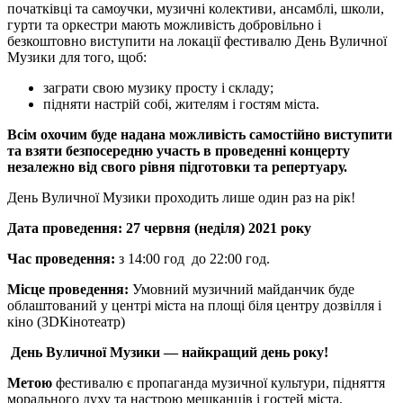
початківці та самоучки, музичні колективи, ансамблі, школи,
гурти та оркестри мають можливість добровільно і
безкоштовно виступити на локації фестивалю День Вуличної
Музики для того, щоб:
заграти свою музику просту і складу;
підняти настрій собі, жителям і гостям міста.
Всім охочим буде надана можливість самостійно виступити
та взяти безпосередню участь в проведенні концерту
незалежно від свого рівня підготовки та репертуару.
День Вуличної Музики проходить лише один раз на рік!
Дата проведення:
27 червня (неділя) 2021 року
Час проведення:
з 14:00 год до 22:00 год.
Місце проведення:
Умовний музичний майданчик буде
облаштований у центрі міста на площі біля центру дозвілля і
кіно (3DКінотеатр)
День Вуличної Музики — найкращий день року!
Метою
фестивалю є пропаганда музичної культури, підняття
морального духу та настрою мешканців і гостей міста.