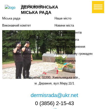
Міська влада
Громадянам
+ Створити петицію
Офіційний сайт
ДЕРАЖНЯНСЬКА
Міський голова
Вони загинули за Україну
МІСЬКА РАДА
Міська рада
Наше місто
Виконавчий комітет
Новини міста
Структура
Зразки документів
Законодавча база
Квартирна черга
Міські програми
Петиції та звернення
Регуляторна політика
Графік прийому громадян
ДПС інформує
Україна, 32200, Хмельницька обл.,
м. Деражня, вул.Миру,11/1
dermisrada@ukr.net
0 (3856) 2-15-43