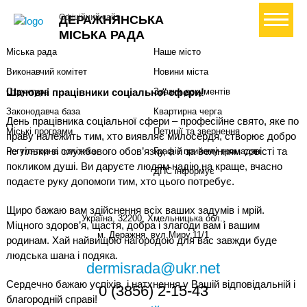
Міська влада
Громадянам
+ Створити петицію
Офіційний сайт
ДЕРАЖНЯНСЬКА
Міський голова
Вони загинули за Україну
МІСЬКА РАДА
Міська рада
Наше місто
Виконавчий комітет
Новини міста
Шановні працівники соціальної сфери!
Структура
Зразки документів
Законодавча база
Квартирна черга
День працівника соціальної сфери – професійне свято, яке по
Міські програми
Петиції та звернення
праву належить тим, хто виявляє милосердя, створює добро
не тільки зі службового обов’язку, а й за велінням совісті та
Регуляторна політика
Графік прийому громадян
покликом душі. Ви даруєте людям надію на краще, вчасно
ДПС інформує
подаєте руку допомоги тим, хто цього потребує.
Щиро бажаю вам здійснення всіх ваших задумів і мрій.
Україна, 32200, Хмельницька обл.,
Міцного здоров’я, щастя, добра і злагоди вам і вашим
м. Деражня, вул.Миру,11/1
родинам. Хай найвищою нагородою для вас завжди буде
людська шана і подяка.
dermisrada@ukr.net
Сердечно бажаю успіхів і натхнення у Вашій відповідальній і
0 (3856) 2-15-43
благородній справі!