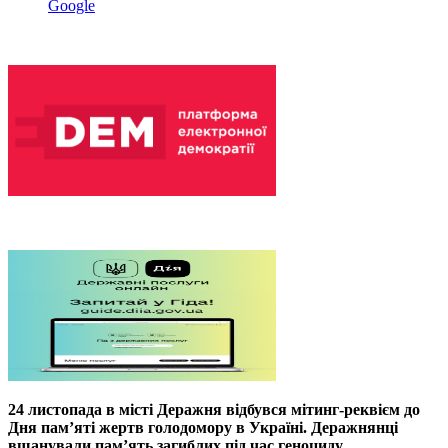
Google
24 листопада в місті Деражня відбувся мітинг-реквієм до
Дня пам’яті жертв голодомору в Україні. Деражнянці
вшанували пам’ять загиблих під час геноциду