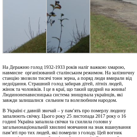
На Деражню голод 1932-1933 років наліг
важкою хмарою,
навмисне
організований сталінським режимом. На залізничну
станцію
звозили тисячі тонн зерна, а поряд люди вмирали від
недоїдання. Страшний голод забирав дітей, літніх людей,
жінок та чоловіків. І це
в краї, що такий щедрий на жнива!
Людиноненависницька система знищувала українців, які
завжди залишалися
сильним та волелюбним народом.
В Україні є давній звичай – у пам’ять про померлу людину
запалюють свічку. Цього року 25 листопада 2017 року о 16
годині Україна запалила свічки та схилила голови у
загальнонаціональній хвилині мовчання на знак вшанування
пам’яті про тих людей, які померли з голоду. Цей вогник