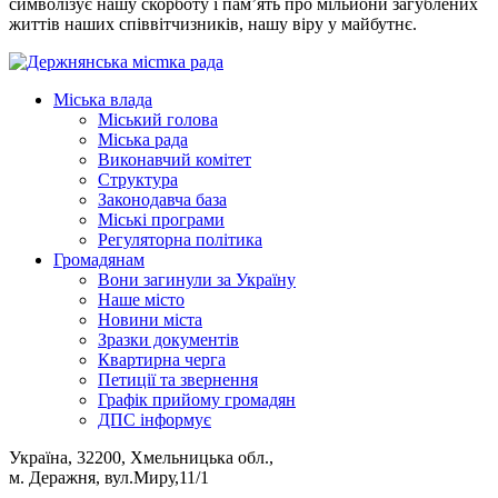
символізує нашу скорботу і пам’ять про мільйони загублених
життів наших співвітчизників, нашу віру у майбутнє.
Міська влада
Міський голова
Міська рада
Виконавчий комітет
Структура
Законодавча база
Міські програми
Регуляторна політика
Громадянам
Вони загинули за Україну
Наше місто
Новини міста
Зразки документів
Квартирна черга
Петиції та звернення
Графік прийому громадян
ДПС інформує
Україна, 32200, Хмельницька обл.,
м. Деражня, вул.Миру,11/1