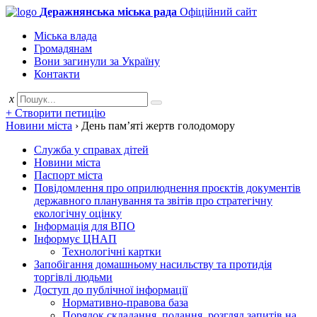
Деражнянська міська рада
Офіційний сайт
Міська влада
Громадянам
Вони загинули за Україну
Контакти
x
+ Створити петицію
Новини міста
›
День пам’яті жертв голодомору
Служба у справах дітей
Новини міста
Паспорт міста
Повідомлення про оприлюднення проєктів документів
державного планування та звітів про стратегічну
екологічну оцінку
Інформація для ВПО
Інформує ЦНАП
Технологічні картки
Запобігання домашньому насильству та протидія
торгівлі людьми
Доступ до публічної інформації
Нормативно-правова база
Порядок складання, подання, розгляд запитів на