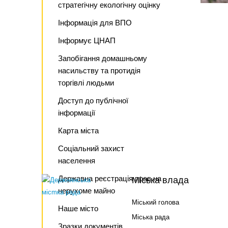
стратегічну екологічну оцінку
Інформація для ВПО
Інформує ЦНАП
Запобігання домашньому
насильству та протидія
торгівлі людьми
Доступ до публічної
інформації
Карта міста
Соціальний захист
населення
Державна реєстрація прав на
Міська влада
нерухоме майно
Міський голова
Наше місто
Міська рада
Зразки документів