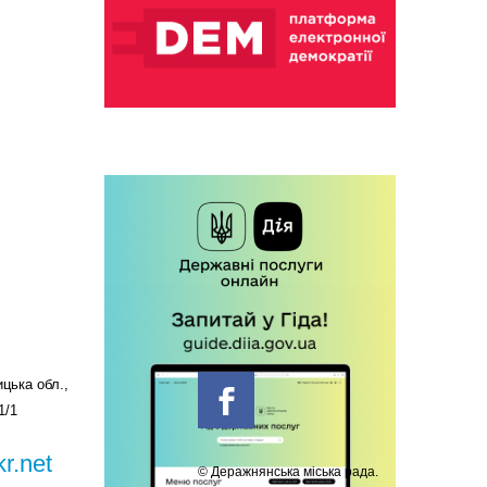
цька обл.,
1/1
r.net
© Деражнянська міська рада.