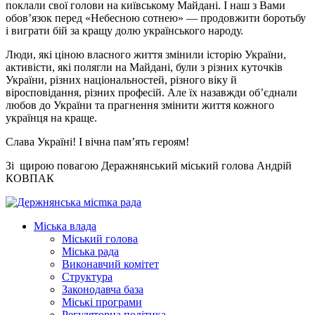
поклали свої голови на київському Майдані. І наш з Вами
обов’язок перед «Небесною сотнею» — продовжити боротьбу
і виграти бій за кращу долю українського народу.
Люди, які ціною власного життя змінили історію України,
активісти, які полягли на Майдані, були з різних куточків
України, різних національностей, різного віку й
віросповідання, різних професій. Але їх назавжди об’єднали
любов до України та прагнення змінити життя кожного
українця на краще.
Слава Україні! І вічна пам’ять героям!
Зі
щирою повагою Деражнянський міський голова Андрій
КОВПАК
Міська влада
Міський голова
Міська рада
Виконавчий комітет
Структура
Законодавча база
Міські програми
Регуляторна політика