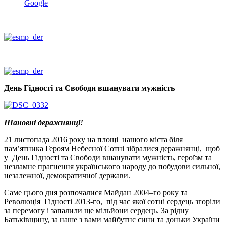
Google
День Гідності та Свободи вшанувати мужність
Шановні деражнянці!
21 листопада 2016 року на площі
нашого міста
біля
пам’ятника Героям Небесної Сотні зібралися деражнянці,
щоб
у
День Гідності та Свободи вшанувати мужність, героїзм та
незламне прагнення українського народу до побудови сильної,
незалежної, демократичної держави.
Саме цього дня розпочалися Майдан 2004–го року та
Революція
Гідності 2013-го,
під час якої сотні сердець згоріли
за перемогу і запалили ще мільйони сердець. За рідну
Батьківщину, за наше з вами майбутнє сини та доньки України