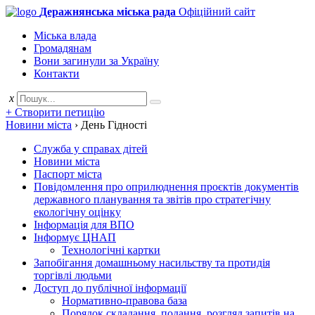
Деражнянська міська рада
Офіційний сайт
Міська влада
Громадянам
Вони загинули за Україну
Контакти
x
+ Створити петицію
Новини міста
›
День Гідності
Служба у справах дітей
Новини міста
Паспорт міста
Повідомлення про оприлюднення проєктів документів
державного планування та звітів про стратегічну
екологічну оцінку
Інформація для ВПО
Інформує ЦНАП
Технологічні картки
Запобігання домашньому насильству та протидія
торгівлі людьми
Доступ до публічної інформації
Нормативно-правова база
Порядок складання, подання, розгляд запитів на