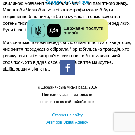
Зворотній зв’язок
хвилиною мовчання та поклали квіти біля пам’ятного знаку.
Масштаби Чорнобильської катастрофи могли б бути
незрівнянно більшими, якби не мужність і самопожертва
сотень тисяч учасників ліквідації наслідків аварії, серед яких
були і наші земляки.
Ми схиляємо голови перед світлою пам’яттю тих ліквідаторів,
чиє життя передчасно обірвала Чорнобильська трагедія, хто,
ризикуючи своїм здоров’ям, виконав свій громадянський
обов’язок, хто віддав своє життя за світле майбутнє,
відійшовши у вічність…
© Деражнянська міська рада. 2016
При використанні матеріалів,
посилання на сайт обов’язкове
Створення сайту
Arsmoon Digital Agency