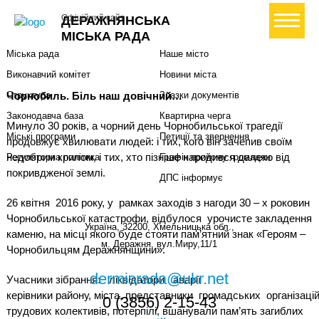
Міська влада
Громадянам
+ Створити петицію
Офіційний сайт
ДЕРАЖНЯНСЬКА
Міський голова
Вони загинули за Україну
МІСЬКА РАДА
Міська рада
Наше місто
Виконавчий комітет
Новини міста
Чорнобиль. Біль наш довічний…
Структура
Зразки документів
Законодавча база
Квартирна черга
Минуло 30 років, а чорний день Чорнобильської трагедії
Міські програми
Петиції та звернення
продовжує хвилювати людей: і тих, кого він зачепив своїм
недобрим крилом, і тих, хто пізніше народився далеко від
Регуляторна політика
Графік прийому громадян
покривдженої землі.
ДПС інформує
26 квітня 2016 року, у рамках заходів з нагоди 30 – х роковин
Чорнобильської катастрофи, відбулося урочисте закладення
Україна, 32200, Хмельницька обл.,
каменю, на місці якого буде стояти пам’ятний знак «Героям –
м. Деражня, вул.Миру,11/1
Чорнобильцям Деражнянщини».
dermisrada@ukr.net
Учасники зібрання: ліквідатори аварії
керівники району, міста, представники громадських організацій
0 (3856) 2-15-43
трудових колективів, потерпілі, вшанували пам’ять загиблих