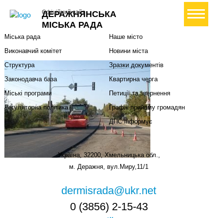
Міська влада
Громадянам
+ Створити петицію
Офіційний сайт
ДЕРАЖНЯНСЬКА
Міський голова
Вони загинули за Україну
МІСЬКА РАДА
Міська рада
Наше місто
Виконавчий комітет
Новини міста
Структура
Зразки документів
Законодавча база
Квартирна черга
Міські програми
Петиції та звернення
Регуляторна політика
Графік прийому громадян
ДПС інформує
Україна, 32200, Хмельницька обл.,
м. Деражня, вул.Миру,11/1
dermisrada@ukr.net
0 (3856) 2-15-43