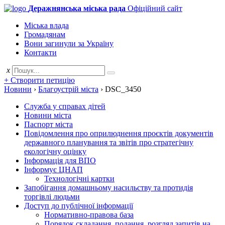
Деражнянська міська рада
Офіційний сайт
Міська влада
Громадянам
Вони загинули за Україну
Контакти
x
+ Створити петицію
Новини
›
Благоустрій міста
›
DSC_3450
Служба у справах дітей
Новини міста
Паспорт міста
Повідомлення про оприлюднення проєктів документів
державного планування та звітів про стратегічну
екологічну оцінку
Інформація для ВПО
Інформує ЦНАП
Технологічні картки
Запобігання домашньому насильству та протидія
торгівлі людьми
Доступ до публічної інформації
Нормативно-правова база
Порядок складання, подання, розгляд запитів на