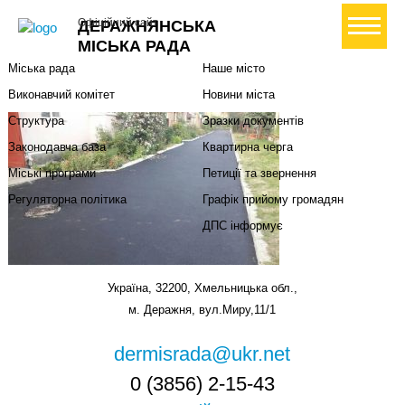
Міська влада
Громадянам
+ Створити петицію
Офіційний сайт
ДЕРАЖНЯНСЬКА
Міський голова
Вони загинули за Україну
МІСЬКА РАДА
Міська рада
Наше місто
Виконавчий комітет
Новини міста
Структура
Зразки документів
Законодавча база
Квартирна черга
Міські програми
Петиції та звернення
Регуляторна політика
Графік прийому громадян
ДПС інформує
Україна, 32200, Хмельницька обл.,
м. Деражня, вул.Миру,11/1
dermisrada@ukr.net
0 (3856) 2-15-43