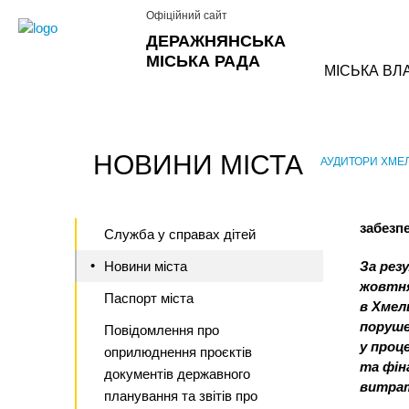
Офіційний сайт
ДЕРАЖНЯНСЬКА
МІСЬКА РАДА
МІСЬКА ВЛ
НОВИНИ МІСТА
АУДИТОРИ ХМЕЛ
›
забезп
Служба у справах дітей
Новини міста
За рез
жовтня
Паспорт міста
в Хмел
поруше
Повідомлення про
у проц
оприлюднення проєктів
та фін
документів державного
витрат
планування та звітів про