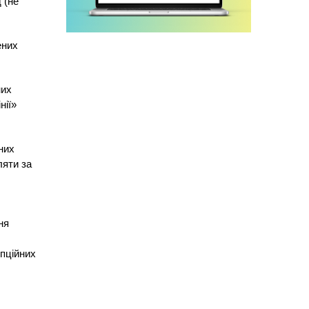
 (не
ених
них
нії»
них
ляти за
ня
упційних