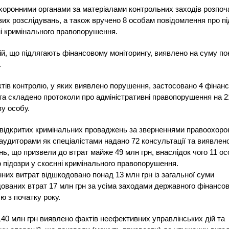
оронними органами за матеріалами контрольних заходів розпоч
их розслідувань, а також вручено 8 особам повідомлення про пі
і кримінального правопорушення.
й, що підлягають фінансовому моніторингу, виявлено на суму по
.
ктів контролю, у яких виявлено порушення, застосовано 4 фінанс
 та складено протоколи про адміністративні правопорушення на 2
у особу.
відкритих кримінальних проваджень за зверненнями правоохоро
 аудиторами як спеціалістами надано 72 консультації та виявлен
ь, що призвели до втрат майже 49 млн грн, внаслідок чого 11 о
 підозри у скоєнні кримінального правопорушення.
них витрат відшкодовано понад 13 млн грн із загальної суми
ованих втрат 17 млн грн за усіма заходами державного фінансов
ю з початку року.
40 млн грн виявлено фактів неефективних управлінських дій та