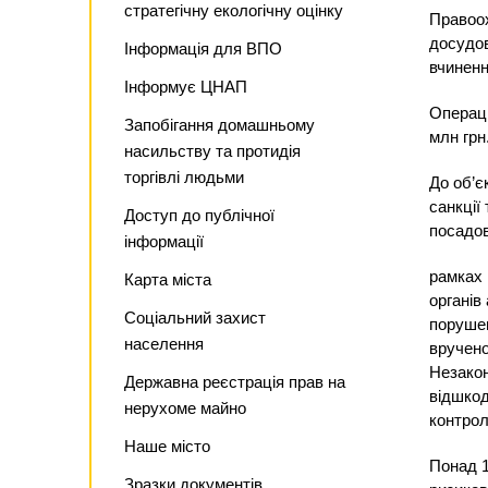
стратегічну екологічну оцінку
Правоох
досудов
Інформація для ВПО
вчиненн
Інформує ЦНАП
Операці
Запобігання домашньому
млн грн
насильству та протидія
торгівлі людьми
До об’є
санкції
Доступ до публічної
посадов
інформації
рамках 
Карта міста
органів
Соціальний захист
порушен
населення
вручено
Незакон
Державна реєстрація прав на
відшкод
нерухоме майно
контрол
Наше місто
Понад 1
Зразки документів