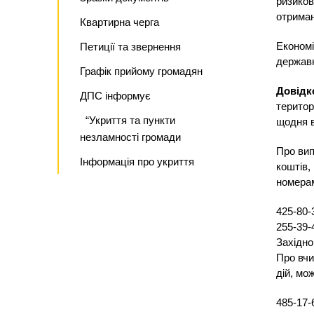
ризиков
отриман
Квартирна черга
Економі
Петиції та звернення
державн
Графік прийому громадян
Довідк
ДПС інформує
територ
“Укриття та пункти
щодня 
незламності громади
Про вип
Інформація про укриття
коштів,
номера
425-80-
255-39-
Західно
Про вчи
дій, мо
485-17-