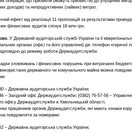
их операцій, що призвели (можуть призвести) до упущених вигод
их доходів) та непродуктивних (зайвих) витрат.
чний ефект від реалізації 11 пропозицій за результатами провед
их фінансових аудитів сягнув 18 млн грн.
ово.
У Державній аудиторській службі України та її міжрегіональ
іальних органах (офісі та його управлінні) діє телефон «гарячої лі
відповідно до режиму роботи Держаудитслужби.
адки зловживань і фінансових порушень при витрачанні бюджет
 використанні державного чи комунального майна можна повідом
ми:
30 – Державна аудиторська служба України;
46 – Західний офіс Держаудитслужби; (0382) 76-57-56 – Управлін
го офісу Держаудитслужби в Хмельницькій області.
нки працівників органів Держаудитслужби, які мають ознаки кор
жна повідомляти за номерами:
62 – Державна аудиторська служба України;