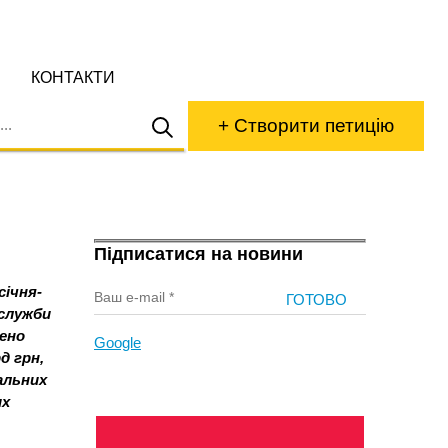
КОНТАКТИ
+ Створити петицію
Підписатися на новини
січня-
служби
лено
Google
д грн,
альних
их