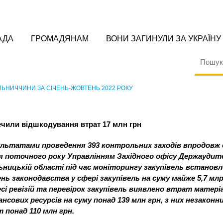
АДА
ГРОМАДЯНАМ
ВОНИ ЗАГИНУЛИ ЗА УКРАЇНУ
ЬНИЧЧИНИ ЗА СІЧЕНЬ-ЖОВТЕНЬ 2022 РОКУ
ечили відшкодування втрат 17 млн грн
ультатами проведення 393 контрольних заходів впродовж 
 поточного року Управлінням Західного офісу Держаудит
ьницькій області під час моніторингу закупівель встанов
нь законодавства у сфері закупівель на суму майже 5,7 млр
есі ревізій та перевірок закупівель виявлено втрат матері
ансових ресурсів на суму понад 139 млн грн, з них незаконн
 понад 110 млн грн.