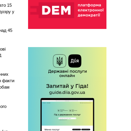
ато 15
дозру у
над 45
ові
1
нних
о факти
собам
ого