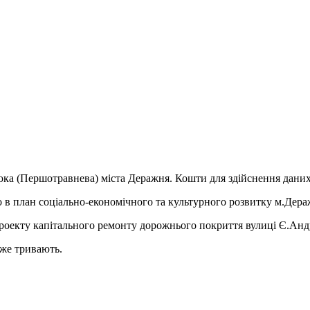
а (Першотравнева) міста Деражня. Кошти для здійснення даних р
 в план соціально-економічного та культурного розвитку м.Дер
проекту капітального ремонту дорожнього покриття вулиці Є.Анд
же тривають.