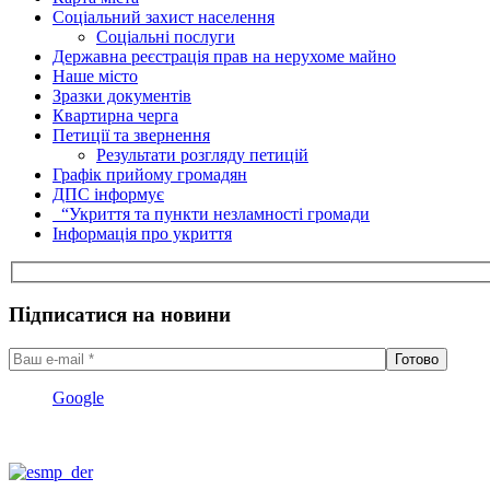
Соціальний захист населення
Соціальні послуги
Державна реєстрація прав на нерухоме майно
Наше місто
Зразки документів
Квартирна черга
Петиції та звернення
Результати розгляду петицій
Графік прийому громадян
ДПС інформує
“Укриття та пункти незламності громади
Інформація про укриття
Підписатися на новини
Google