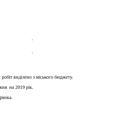
обіт виділено з міського бюджету.
ажня
на 2019 рік.
ріюка.