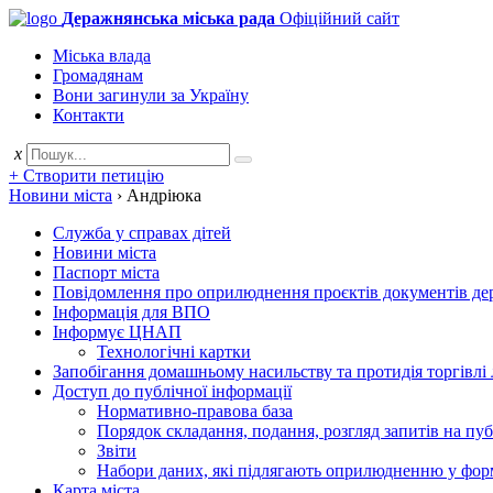
Деражнянська міська рада
Офіційний сайт
Міська влада
Громадянам
Вони загинули за Україну
Контакти
x
+ Створити петицію
Новини міста
›
Андріюка
Служба у справах дітей
Новини міста
Паспорт міста
Повідомлення про оприлюднення проєктів документів держ
Інформація для ВПО
Інформує ЦНАП
Технологічні картки
Запобігання домашньому насильству та протидія торгівлі
Доступ до публічної інформації
Нормативно-правова база
Порядок складання, подання, розгляд запитів на пу
Звіти
Набори даних, які підлягають оприлюдненню у фор
Карта міста