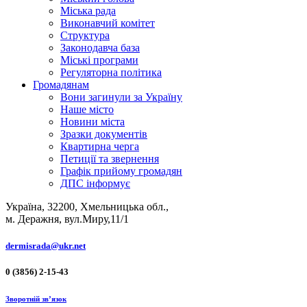
Міська рада
Виконавчий комітет
Структура
Законодавча база
Міські програми
Регуляторна політика
Громадянам
Вони загинули за Україну
Наше місто
Новини міста
Зразки документів
Квартирна черга
Петиції та звернення
Графік прийому громадян
ДПС інформує
Україна, 32200, Хмельницька обл.,
м. Деражня, вул.Миру,11/1
dermisrada@ukr.net
0 (3856) 2-15-43
Зворотній зв’язок