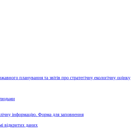
авного планування та звітів про стратегічну екологічну оцінку
 людьми
блічну інформацію. Форма для заповнення
мі відкритих даних