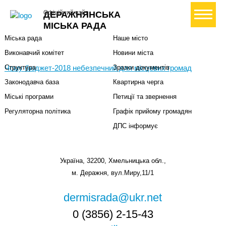
Міська влада
Громадянам
+ Створити петицію
Офіційний сайт
ДЕРАЖНЯНСЬКА
Міський голова
Вони загинули за Україну
МІСЬКА РАДА
Міська рада
Наше місто
Виконавчий комітет
Новини міста
Чому бюджет-2018 небезпечний для місцевих громад
Структура
Зразки документів
Законодавча база
Квартирна черга
Міські програми
Петиції та звернення
Регуляторна політика
Графік прийому громадян
ДПС інформує
Україна, 32200, Хмельницька обл.,
м. Деражня, вул.Миру,11/1
dermisrada@ukr.net
0 (3856) 2-15-43