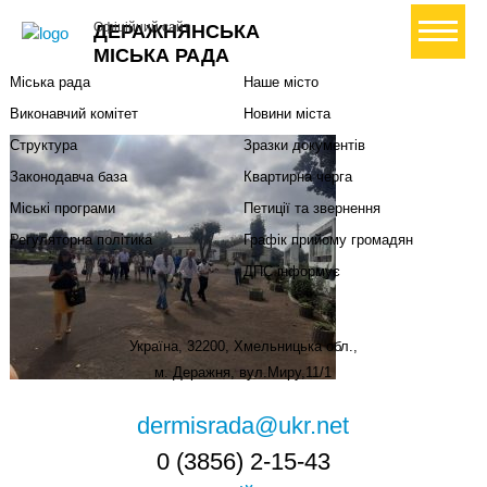
Міська влада
Громадянам
+ Створити петицію
Офіційний сайт
ДЕРАЖНЯНСЬКА
Міський голова
Вони загинули за Україну
МІСЬКА РАДА
Міська рада
Наше місто
Виконавчий комітет
Новини міста
Структура
Зразки документів
Законодавча база
Квартирна черга
Міські програми
Петиції та звернення
Регуляторна політика
Графік прийому громадян
ДПС інформує
Україна, 32200, Хмельницька обл.,
м. Деражня, вул.Миру,11/1
dermisrada@ukr.net
0 (3856) 2-15-43