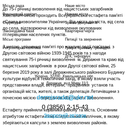
Міська рада
Наше місто
До 75-ї річниці визволення від нацистських загарбників
Виконавчий комітет
Новини міста
Хмельниччиною проходить Всеукраїнська естафета пам’яті
«Слава визволителям України».
Від міста до міста, від села
Структура
Зразки документів
до села, відтворюючи хід визволення окупованих
Законодавча база
Квартирна черга
гітлерівцями населених пунктів.
Міські програми
Петиції та звернення
З метою
увічнення пам’яті про жахливі події пов’язані
з
Регуляторна політика
Графік прийому громадян
Другою світовою війною 1939-1945 років та з нагоди
ДПС інформує
святкування 75-ї річниці визволення
м. Деражня та краю від
нацистських загарбників
в роки Другої світової війни, 25
березня 2019 року в залі Деражнянського районного Будинку
Україна, 32200, Хмельницька обл.,
культури відбувся тематичний захід, в якому взяли участь
м. Деражня, вул.Миру,11/1
представники влади, ветерани,
працівники
установ та
організацій міста, жителі, а також делегація Летичівщини з
dermisrada@ukr.net
почесною місією – передачею «Естафети Визволення».
0 (3856) 2-15-43
Естафету прийняли керівники району та міста. Основним
Зворотній зв’язок
атрибутом естафети став солдатський наплічник, в якому
зберігаються капсули з землею визволених районів.