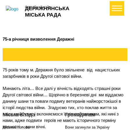
+ Створити петицію
Офіційний сайт
ДЕРАЖНЯНСЬКА
МІСЬКА РАДА
75-а річниця визволення Деражні
75 років тому м. Деражня було звільнене
від
нацистських
загарбників в роки Другої світової війни.
Минають літа… Все далі у вічність відходять страшні роки
Другої світової війни… Щорічно в березневі дні
ми віддаємо
данину шани та поваги подвигу ветеранів найжорстокішої в
історії людства війни.
Згадуємо тих, хто поклав життя за
наше майбутнє і вклоняємося їхнім побратимам, які нині з
Міська влада
Громадянам
нами, адже подвиги
героїв не мають історичного терміну
давності –
вони вічні.
Міський голова
Вони загинули за Україну