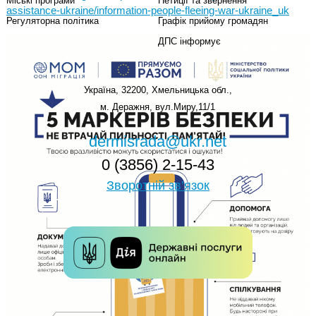
Міські програми
Петиції та звернення
assistance-ukraine/information-people-fleeing-war-ukraine_uk
Регуляторна політика
Графік прийому громадян
ДПС інформує
Україна, 32200, Хмельницька обл.,
м. Деражня, вул.Миру,11/1
dermisrada@ukr.net
0 (3856) 2-15-43
Зворотній зв’язок