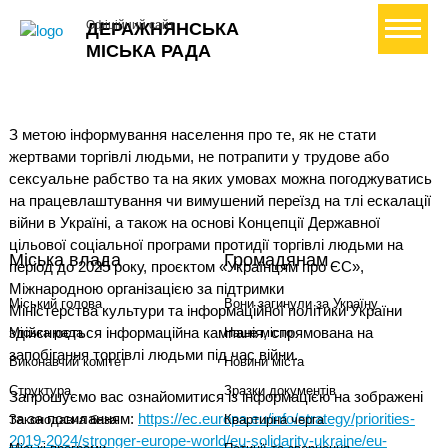
+ Створити петицію
Офіційний сайт
ДЕРАЖНЯНСЬКА
МІСЬКА РАДА
З метою інформування населення про те, як не стати
жертвами торгівлі людьми, не потрапити у трудове або
сексуальне рабство та на яких умовах можна погоджуватись
на працевлаштування чи вимушений переїзд на тлі ескалації
війни в Україні, а також на основі Концепції Державної
цільової соціальної програми протидії торгівлі людьми на
Міська влада
Громадянам
період до 2025 року, проєктом «Українцям про ЄС»,
Міжнародною організацією за підтримки
Міський голова
Вони загинули за Україну
Міністерства культури та інформаційної політики України
здійснюється інформаційна кампанія, спрямована на
Міська рада
Наше місто
запобігання торгівлі людьми під час війни.
Виконавчий комітет
Новини міста
Структура
Зразки документів
Запрошуємо вас ознайомитися із інформацією на зображені
та за посиланням:
https://ec.europa.eu/info/strategy/priorities-
Законодавча база
Квартирна черга
2019-2024/stronger-europe-world/eu-solidarity-ukraine/eu-