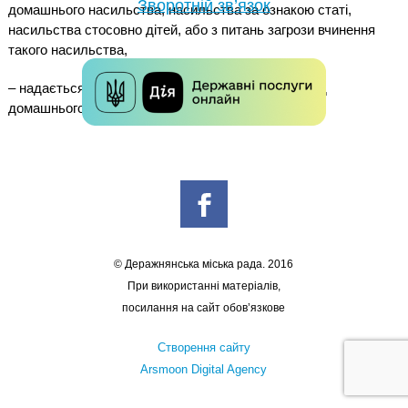
Зворотній зв’язок
домашнього насильства, насильства за ознакою статі,
насильства стосовно дітей, або з питань загрози вчинення
такого насильства,
– надається психологічна допомоги потерпілим від
домашнього насильства жінкам, чоловікам, дітям.
© Деражнянська міська рада. 2016
При використанні матеріалів,
посилання на сайт обов’язкове
Створення сайту
Arsmoon Digital Agency