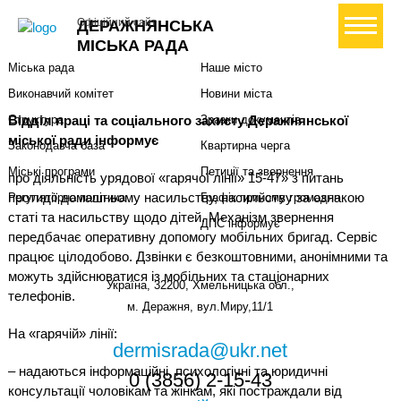
Міська влада
Громадянам
+ Створити петицію
Офіційний сайт
ДЕРАЖНЯНСЬКА
Міський голова
Вони загинули за Україну
МІСЬКА РАДА
Міська рада
Наше місто
Виконавчий комітет
Новини міста
Відділ праці та соціального захисту Деражнянської
Структура
Зразки документів
міської ради інформує
Законодавча база
Квартирна черга
Міські програми
Петиції та звернення
про діяльність урядової «гарячої лінії» 15-47» з питань
протидії домашньому насильству, насильству за ознакою
Регуляторна політика
Графік прийому громадян
статі та насильству щодо дітей. Механізм звернення
ДПС інформує
передбачає оперативну допомогу мобільних бригад. Сервіс
працює цілодобово. Дзвінки є безкоштовними, анонімними та
можуть здійснюватися із мобільних та стаціонарних
Україна, 32200, Хмельницька обл.,
телефонів.
м. Деражня, вул.Миру,11/1
На «гарячій» лінії:
dermisrada@ukr.net
– надаються інформаційні, психологічні та юридичні
0 (3856) 2-15-43
консультації чоловікам та жінкам, які постраждали від