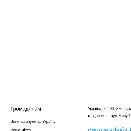
Громадянам
Україна, 32200, Хмельни
м. Деражня, вул.Миру,1
Вони загинули за Україну
dermisrada@uk
Наше місто