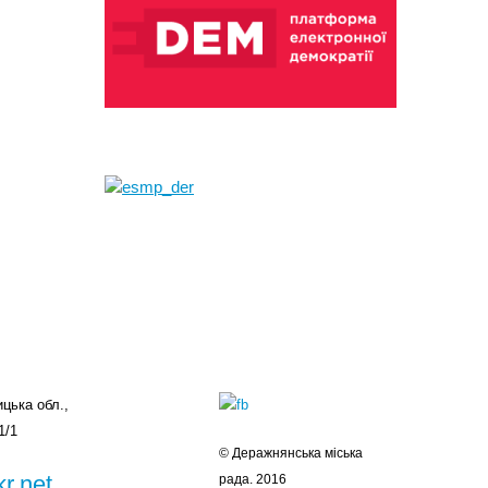
цька обл.,
1/1
© Деражнянська міська
r.net
рада. 2016