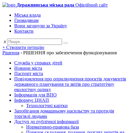
Деражнянська міська рада
Офіційний сайт
Міська влада
Громадянам
Вони загинули за Україну
Контакти
x
+ Створити петицію
Рішення
›
РІШЕННЯ про забезпечення функціонування
Служба у справах дітей
Новини міста
Паспорт міста
Повідомлення про оприлюднення проєктів документів
державного планування та звітів про стратегічну
екологічну оцінку
Інформація для ВПО
Інформує ЦНАП
Технологічні картки
Запобігання домашньому насильству та протидія
торгівлі людьми
Доступ до публічної інформації
Нормативно-правова база
Порядок складання, подання, розгляд запитів на