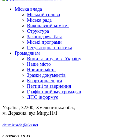
Міська влада
Міський голова
Міська рада
Виконавчий комітет
Структура
Законодавча база
Міські програми
Регуляторна політика
Громадянам
Вони загинули за Україну
Наше місто
Новини міста
Зразки документів
Квартирна черга
Петиції та звернення
Графік прийому громадян
ДПС інформує
Україна, 32200, Хмельницька обл.,
м. Деражня, вул.Миру,11/1
dermisrada@ukr.net
0 (3856) 2-15-43