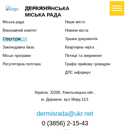
Міська влада
Громадянам
+ Створити петицію
Офіційний сайт
ДЕРАЖНЯНСЬКА
Міський голова
Вони загинули за Україну
МІСЬКА РАДА
Міська рада
Наше місто
Виконавчий комітет
Новини міста
ПРОТОКОЛ
Структура
Зразки документів
Законодавча база
Квартирна черга
Міські програми
Петиції та звернення
Регуляторна політика
Графік прийому громадян
ДПС інформує
Україна, 32200, Хмельницька обл.,
м. Деражня, вул.Миру,11/1
dermisrada@ukr.net
0 (3856) 2-15-43