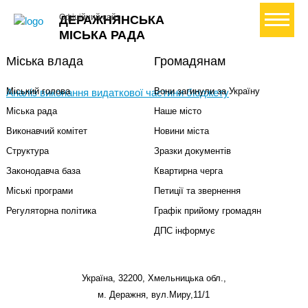
+ Створити петицію
Офіційний сайт
ДЕРАЖНЯНСЬКА
МІСЬКА РАДА
Міська влада
Громадянам
Міський голова
Вони загинули за Україну
Аналіз виконання видаткової частини бюджету
Міська рада
Наше місто
Виконавчий комітет
Новини міста
Структура
Зразки документів
Законодавча база
Квартирна черга
Міські програми
Петиції та звернення
Регуляторна політика
Графік прийому громадян
ДПС інформує
Україна, 32200, Хмельницька обл.,
м. Деражня, вул.Миру,11/1