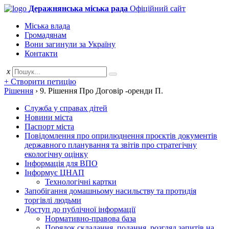
Деражнянська міська рада
Офіційний сайт
Міська влада
Громадянам
Вони загинули за Україну
Контакти
x
+ Створити петицію
Рішення
›
9. Рішення Про Договір -оренди П.
Служба у справах дітей
Новини міста
Паспорт міста
Повідомлення про оприлюднення проєктів документів
державного планування та звітів про стратегічну
екологічну оцінку
Інформація для ВПО
Інформує ЦНАП
Технологічні картки
Запобігання домашньому насильству та протидія
торгівлі людьми
Доступ до публічної інформації
Нормативно-правова база
Порядок складання, подання, розгляд запитів на