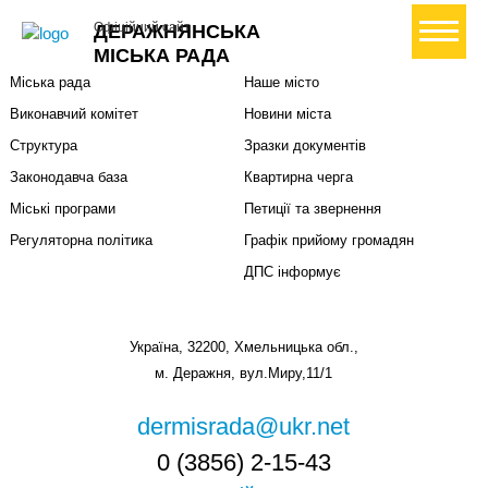
Міська влада
Громадянам
+ Створити петицію
Офіційний сайт
ДЕРАЖНЯНСЬКА
Міський голова
Вони загинули за Україну
МІСЬКА РАДА
Міська рада
Наше місто
Виконавчий комітет
Новини міста
Структура
Зразки документів
Законодавча база
Квартирна черга
Міські програми
Петиції та звернення
Регуляторна політика
Графік прийому громадян
ДПС інформує
Україна, 32200, Хмельницька обл.,
м. Деражня, вул.Миру,11/1
dermisrada@ukr.net
0 (3856) 2-15-43