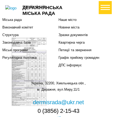
Міська влада
Громадянам
+ Створити петицію
Офіційний сайт
ДЕРАЖНЯНСЬКА
Міський голова
Вони загинули за Україну
МІСЬКА РАДА
Міська рада
Наше місто
Виконавчий комітет
Новини міста
Структура
Зразки документів
Законодавча база
Квартирна черга
Міські програми
Петиції та звернення
Регуляторна політика
Графік прийому громадян
ДПС інформує
Україна, 32200, Хмельницька обл.,
м. Деражня, вул.Миру,11/1
dermisrada@ukr.net
0 (3856) 2-15-43