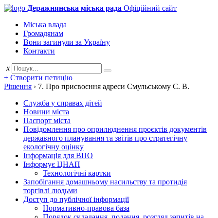
Деражнянська міська рада
Офіційний сайт
Міська влада
Громадянам
Вони загинули за Україну
Контакти
x
+ Створити петицію
Рішення
›
7. Про присвоєння адреси Смульському С. В.
Служба у справах дітей
Новини міста
Паспорт міста
Повідомлення про оприлюднення проєктів документів
державного планування та звітів про стратегічну
екологічну оцінку
Інформація для ВПО
Інформує ЦНАП
Технологічні картки
Запобігання домашньому насильству та протидія
торгівлі людьми
Доступ до публічної інформації
Нормативно-правова база
Порядок складання, подання, розгляд запитів на