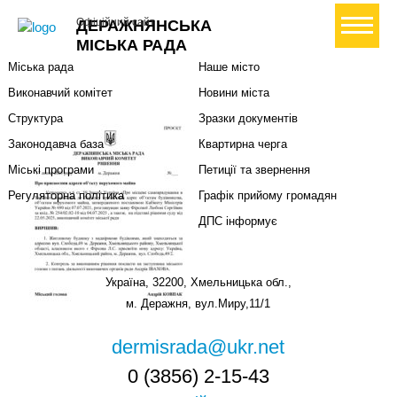
Міська влада
Громадянам
+ Створити петицію
Офіційний сайт
ДЕРАЖНЯНСЬКА
Міський голова
Вони загинули за Україну
МІСЬКА РАДА
Міська рада
Наше місто
Виконавчий комітет
Новини міста
Структура
Зразки документів
Законодавча база
Квартирна черга
Міські програми
Петиції та звернення
Регуляторна політика
Графік прийому громадян
ДПС інформує
Україна, 32200, Хмельницька обл.,
м. Деражня, вул.Миру,11/1
dermisrada@ukr.net
0 (3856) 2-15-43