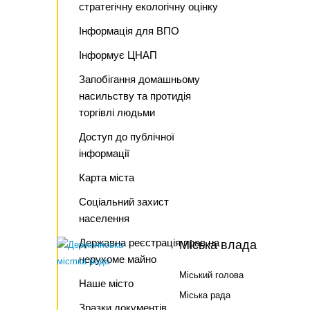
стратегічну екологічну оцінку
Інформація для ВПО
Інформує ЦНАП
Запобігання домашньому
насильству та протидія
торгівлі людьми
Доступ до публічної
інформації
Карта міста
Соціальний захист
населення
Державна реєстрація прав на
Міська влада
нерухоме майно
Міський голова
Наше місто
Міська рада
Зразки документів