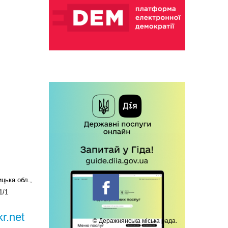
цька обл.,
1/1
r.net
© Деражнянська міська рада.