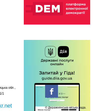
цька обл.,
1/1
r.net
© Деражнянська міська рада.