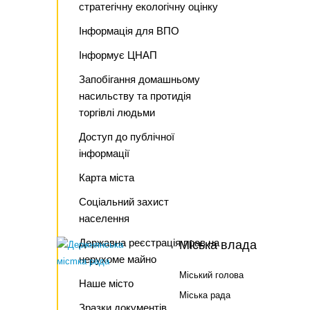
стратегічну екологічну оцінку
Інформація для ВПО
Інформує ЦНАП
Запобігання домашньому
насильству та протидія
торгівлі людьми
Доступ до публічної
інформації
Карта міста
Соціальний захист
населення
Державна реєстрація прав на
Міська влада
нерухоме майно
Міський голова
Наше місто
Міська рада
Зразки документів