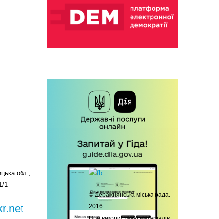
цька обл.,
1/1
© Деражнянська міська рада.
r.net
2016
При використанні матеріалів,