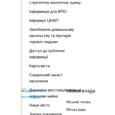
стратегічну екологічну оцінку
Інформація для ВПО
Інформує ЦНАП
Запобігання домашньому
насильству та протидія
торгівлі людьми
Доступ до публічної
інформації
Карта міста
Соціальний захист
населення
Державна реєстрація прав на
Міська влада
нерухоме майно
Міський голова
Наше місто
Міська рада
Зразки документів