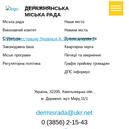
Міська влада
Громадянам
+ Створити петицію
Офіційний сайт
ДЕРАЖНЯНСЬКА
Міський голова
Вони загинули за Україну
МІСЬКА РАДА
Міська рада
Наше місто
Виконавчий комітет
Новини міста
5. Про реєстрацію Українця А. В. помічником 2
Структура
Зразки документів
Законодавча база
Квартирна черга
Міські програми
Петиції та звернення
Регуляторна політика
Графік прийому громадян
ДПС інформує
Україна, 32200, Хмельницька обл.,
м. Деражня, вул.Миру,11/1
dermisrada@ukr.net
0 (3856) 2-15-43