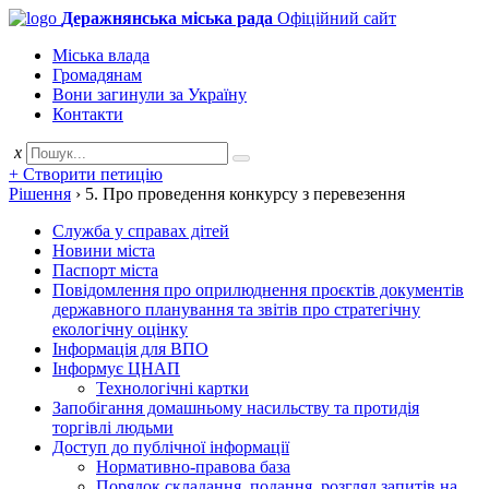
Деражнянська міська рада
Офіційний сайт
Міська влада
Громадянам
Вони загинули за Україну
Контакти
x
+ Створити петицію
Рішення
›
5. Про проведення конкурсу з перевезення
Служба у справах дітей
Новини міста
Паспорт міста
Повідомлення про оприлюднення проєктів документів
державного планування та звітів про стратегічну
екологічну оцінку
Інформація для ВПО
Інформує ЦНАП
Технологічні картки
Запобігання домашньому насильству та протидія
торгівлі людьми
Доступ до публічної інформації
Нормативно-правова база
Порядок складання, подання, розгляд запитів на