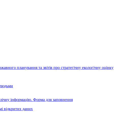
авного планування та звітів про стратегічну екологічну оцінку
 людьми
блічну інформацію. Форма для заповнення
мі відкритих даних