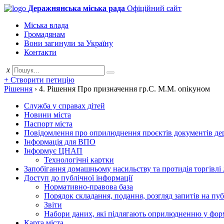
Деражнянська міська рада
Офіційний сайт
Міська влада
Громадянам
Вони загинули за Україну
Контакти
x
+ Створити петицію
Рішення
›
4. Рішення Про призначення гр.С. М.М. опікуном
Служба у справах дітей
Новини міста
Паспорт міста
Повідомлення про оприлюднення проєктів документів держ
Інформація для ВПО
Інформує ЦНАП
Технологічні картки
Запобігання домашньому насильству та протидія торгівлі
Доступ до публічної інформації
Нормативно-правова база
Порядок складання, подання, розгляд запитів на пу
Звіти
Набори даних, які підлягають оприлюдненню у фор
Карта міста