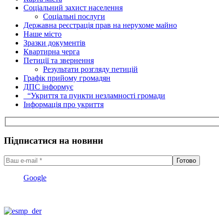
Соціальний захист населення
Соціальні послуги
Державна реєстрація прав на нерухоме майно
Наше місто
Зразки документів
Квартирна черга
Петиції та звернення
Результати розгляду петицій
Графік прийому громадян
ДПС інформує
“Укриття та пункти незламності громади
Інформація про укриття
Підписатися на новини
Google