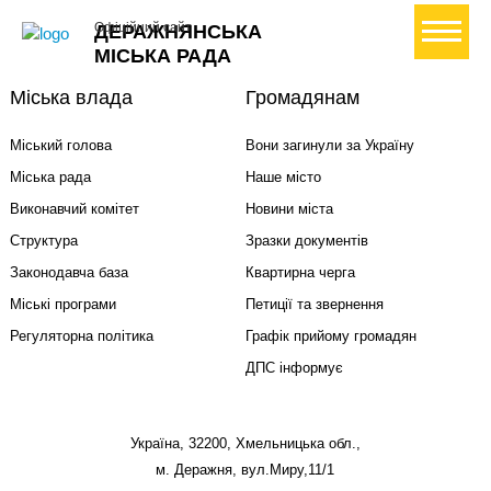
+ Створити петицію
Офіційний сайт
ДЕРАЖНЯНСЬКА
МІСЬКА РАДА
Міська влада
Громадянам
Міський голова
Вони загинули за Україну
Міська рада
Наше місто
Виконавчий комітет
Новини міста
Структура
Зразки документів
Законодавча база
Квартирна черга
Міські програми
Петиції та звернення
Регуляторна політика
Графік прийому громадян
ДПС інформує
Україна, 32200, Хмельницька обл.,
м. Деражня, вул.Миру,11/1