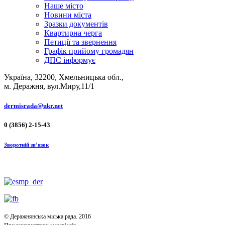
Наше місто
Новини міста
Зразки документів
Квартирна черга
Петиції та звернення
Графік прийому громадян
ДПС інформує
Україна, 32200, Хмельницька обл.,
м. Деражня, вул.Миру,11/1
dermisrada@ukr.net
0 (3856) 2-15-43
Зворотній зв’язок
© Деражнянська міська рада. 2016