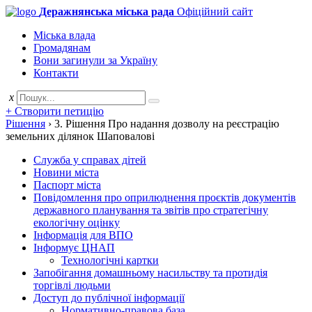
Деражнянська міська рада
Офіційний сайт
Міська влада
Громадянам
Вони загинули за Україну
Контакти
x
+ Створити петицію
Рішення
›
3. Рішення Про надання дозволу на реєстрацію
земельних ділянок Шаповалові
Служба у справах дітей
Новини міста
Паспорт міста
Повідомлення про оприлюднення проєктів документів
державного планування та звітів про стратегічну
екологічну оцінку
Інформація для ВПО
Інформує ЦНАП
Технологічні картки
Запобігання домашньому насильству та протидія
торгівлі людьми
Доступ до публічної інформації
Нормативно-правова база