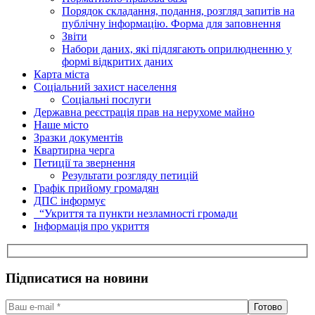
Порядок складання, подання, розгляд запитів на
публічну інформацію. Форма для заповнення
Звіти
Набори даних, які підлягають оприлюдненню у
формі відкритих даних
Карта міста
Соціальний захист населення
Соціальні послуги
Державна реєстрація прав на нерухоме майно
Наше місто
Зразки документів
Квартирна черга
Петиції та звернення
Результати розгляду петицій
Графік прийому громадян
ДПС інформує
“Укриття та пункти незламності громади
Інформація про укриття
Підписатися на новини