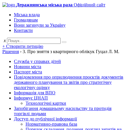
Деражнянська міська рада
Офіційний сайт
Міська влада
Громадянам
Вони загинули за Україну
Контакти
x
+ Створити петицію
Рішення
›
3. Про зняття з квартирного облікук Гуцал Л. М.
Служба у справах дітей
Новини міста
Паспорт міста
Повідомлення про оприлюднення проєктів документів
державного планування та звітів про стратегічну
екологічну оцінку
Інформація для ВПО
Інформує ЦНАП
Технологічні картки
Запобігання домашньому насильству та протидія
торгівлі людьми
Доступ до публічної інформації
Нормативно-правова база
Порядок складання, подання, розгляд запитів на