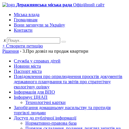
Деражнянська міська рада
Офіційний сайт
Міська влада
Громадянам
Вони загинули за Україну
Контакти
x
+ Створити петицію
Рішення
›
3.Про дозвіл на продаж квартири
Служба у справах дітей
Новини міста
Паспорт міста
Повідомлення про оприлюднення проєктів документів
державного планування та звітів про стратегічну
екологічну оцінку
Інформація для ВПО
Інформує ЦНАП
Технологічні картки
Запобігання домашньому насильству та протидія
торгівлі людьми
Доступ до публічної інформації
Нормативно-правова база
Порядок складання, подання, розгляд запитів на