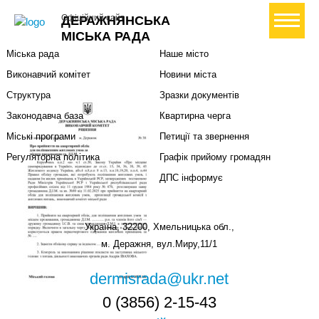
Міська влада
Громадянам
+ Створити петицію
Офіційний сайт
ДЕРАЖНЯНСЬКА
Міський голова
Вони загинули за Україну
МІСЬКА РАДА
Міська рада
Наше місто
Виконавчий комітет
Новини міста
Структура
Зразки документів
Законодавча база
Квартирна черга
Міські програми
Петиції та звернення
Регуляторна політика
Графік прийому громадян
ДПС інформує
Україна, 32200, Хмельницька обл.,
м. Деражня, вул.Миру,11/1
dermisrada@ukr.net
0 (3856) 2-15-43