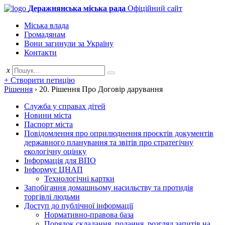
Деражнянська міська рада
Офіційний сайт
Міська влада
Громадянам
Вони загинули за Україну
Контакти
x
+ Створити петицію
Рішення
›
20. Рішення Про Договір дарування
Служба у справах дітей
Новини міста
Паспорт міста
Повідомлення про оприлюднення проєктів документів
державного планування та звітів про стратегічну
екологічну оцінку
Інформація для ВПО
Інформує ЦНАП
Технологічні картки
Запобігання домашньому насильству та протидія
торгівлі людьми
Доступ до публічної інформації
Нормативно-правова база
Порядок складання, подання, розгляд запитів на