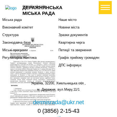
Міська влада
Громадянам
+ Створити петицію
Офіційний сайт
ДЕРАЖНЯНСЬКА
Міський голова
Вони загинули за Україну
МІСЬКА РАДА
Міська рада
Наше місто
Виконавчий комітет
Новини міста
Структура
Зразки документів
Законодавча база
Квартирна черга
Міські програми
Петиції та звернення
Регуляторна політика
Графік прийому громадян
ДПС інформує
Україна, 32200, Хмельницька обл.,
м. Деражня, вул.Миру,11/1
dermisrada@ukr.net
0 (3856) 2-15-43