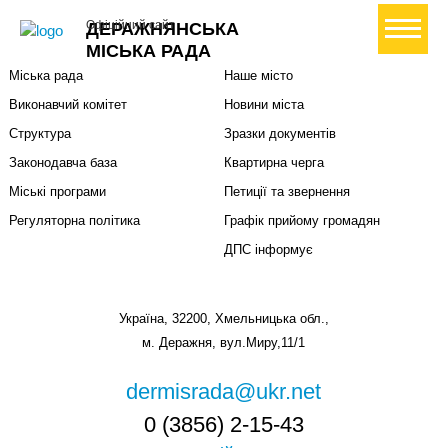
Міська влада
Громадянам
+ Створити петицію
Офіційний сайт
ДЕРАЖНЯНСЬКА
Міський голова
Вони загинули за Україну
МІСЬКА РАДА
Міська рада
Наше місто
Виконавчий комітет
Новини міста
Структура
Зразки документів
Законодавча база
Квартирна черга
Міські програми
Петиції та звернення
Регуляторна політика
Графік прийому громадян
ДПС інформує
Україна, 32200, Хмельницька обл.,
м. Деражня, вул.Миру,11/1
dermisrada@ukr.net
0 (3856) 2-15-43