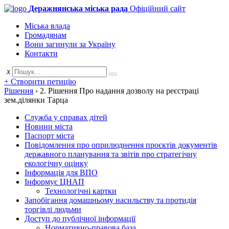
Деражнянська міська рада
Офіційний сайт
Міська влада
Громадянам
Вони загинули за Україну
Контакти
x
+ Створити петицію
Рішення
›
2. Рішення Про надання дозволу на реєстраці
зем.ділянки Тарца
Служба у справах дітей
Новини міста
Паспорт міста
Повідомлення про оприлюднення проєктів документів
державного планування та звітів про стратегічну
екологічну оцінку
Інформація для ВПО
Інформує ЦНАП
Технологічні картки
Запобігання домашньому насильству та протидія
торгівлі людьми
Доступ до публічної інформації
Нормативно-правова база