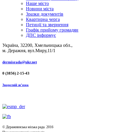
Наше місто
Новини міста
Зразки документів
Квартирна черга
Петиції та звернення
Графік прийому громадян
ДПС інформує
Україна, 32200, Хмельницька обл.,
м. Деражня, вул.Миру,11/1
dermisrada@ukr.net
0 (3856) 2-15-43
Зворотній зв’язок
© Деражнянська міська рада. 2016