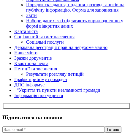
Порядок складання, подання, розгляд запитів на
публічну інформацію. Форма для заповнення
Звіти
Набори даних, які підлягають оприлюдненню у
формі відкритих даних
Карта міста
Соціальний захист населення
Соціальні послуги
Державна реєстрація прав на нерухоме майно
Наше місто
Зразки документів
Квартирна черга
Петиції та звернення
Результати розгляду петицій
Графік прийому громадян
ДПС інформує
“Укриття та пункти незламності громади
Інформація про укриття
Підписатися на новини