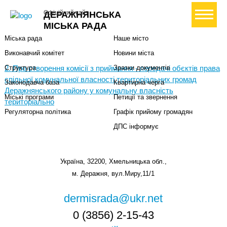
Міська влада
Громадянам
+ Створити петицію
Офіційний сайт
ДЕРАЖНЯНСЬКА
Міський голова
Вони загинули за Україну
МІСЬКА РАДА
Міська рада
Наше місто
Виконавчий комітет
Новини міста
2. Про створення комісії з приймання - передачі обєктів права
Структура
Зразки документів
спільної комунальної власності територіальних громад
Законодавча база
Квартирна черга
Деражнянського району у комунальну власність
Міські програми
Петиції та звернення
територіально
Регуляторна політика
Графік прийому громадян
ДПС інформує
Україна, 32200, Хмельницька обл.,
м. Деражня, вул.Миру,11/1
dermisrada@ukr.net
0 (3856) 2-15-43