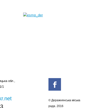
цька обл.,
1/1
r.net
© Деражнянська міська
43
рада. 2016