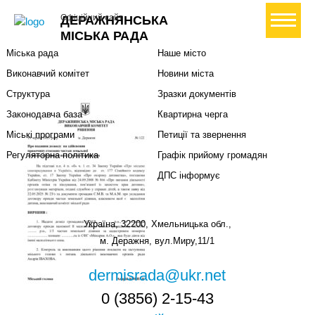
Міська влада
Громадянам
+ Створити петицію
Офіційний сайт
ДЕРАЖНЯНСЬКА
Міський голова
Вони загинули за Україну
МІСЬКА РАДА
Міська рада
Наше місто
Виконавчий комітет
Новини міста
Структура
Зразки документів
Законодавча база
Квартирна черга
Міські програми
Петиції та звернення
Регуляторна політика
Графік прийому громадян
ДПС інформує
Україна, 32200, Хмельницька обл.,
м. Деражня, вул.Миру,11/1
dermisrada@ukr.net
0 (3856) 2-15-43